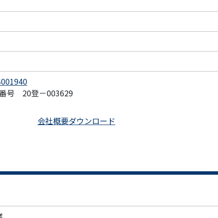
001940
 20登－003629
会社概要ダウンロード
業