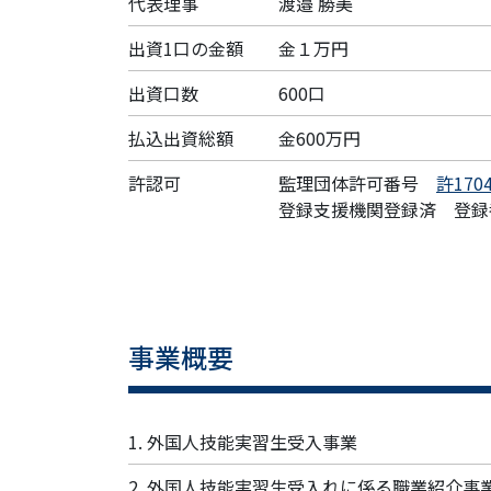
代表理事
渡邉 勝美
出資1口の金額
金１万円
出資口数
600口
払込出資総額
金600万円
許認可
監理団体許可番号
許1704
登録支援機関登録済 登録番号
事業概要
1. 外国人技能実習生受入事業
2. 外国人技能実習生受入れに係る職業紹介事