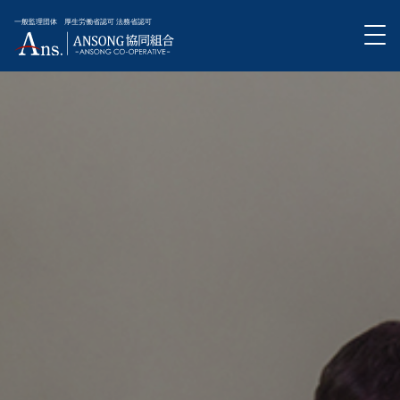
外国人技能実習生受入事業
実習生の受入について
特定技能登録支援事業
各国の特徴
ANSONG通信
03-3423-8111
無料相談