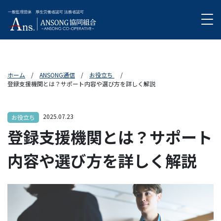
外国人技能実習生受入事業
実習生の受入について
特定技能登録支援事業
各国の特徴
ホーム
ANSONG通信
お役立ち
登録支援機関とは？サポート内容や選び方を詳しく解説
ANSONG通信
03-3423-8111
2025.07.23
お役立ち
無料相談
登録支援機関とは？サポート
内容や選び方を詳しく解説