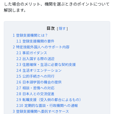
した場合のメリット、機関を選ぶときのポイントについて
解説します。
目次
隠す
1
登録支援機関とは？
1.1
登録支援機関の要件
2
特定技能外国人へのサポート内容
2.1
事前ガイダンス
2.2
出入国する際の送迎
2.3
住居確保・生活に必要な契約支援
2.4
生活オリエンテーション
2.5
公的手続きへの同行
2.6
日本語学習の機会の提供
2.7
相談・苦情への対応
2.8
日本人との交流促進
2.9
転職支援（受入側の都合によるもの）
2.10
定期的な面談・行政機関への通報
3
登録支援機関へ委託すべきケース