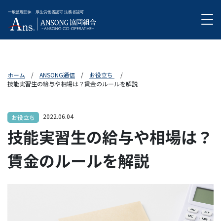
外国人技能実習生受入事業
実習生の受入について
特定技能登録支援事業
各国の特徴
ホーム
ANSONG通信
お役立ち
技能実習生の給与や相場は？賃金のルールを解説
ANSONG通信
03-3423-8111
2022.06.04
お役立ち
無料相談
技能実習生の給与や相場は？
賃金のルールを解説