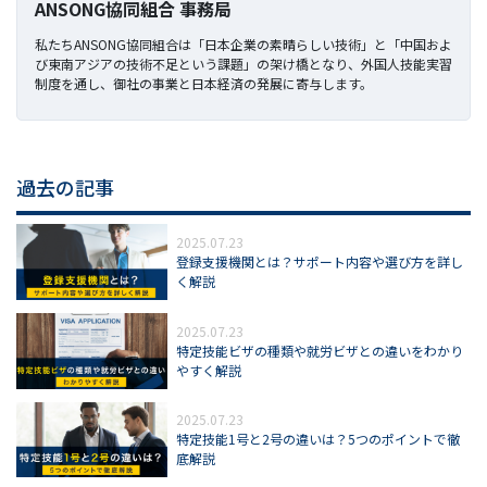
ANSONG協同組合 事務局
私たちANSONG協同組合は「日本企業の素晴らしい技術」と「中国およ
び東南アジアの技術不足という課題」の架け橋となり、外国人技能実習
制度を通し、御社の事業と日本経済の発展に寄与します。
過去の記事
2025.07.23
登録支援機関とは？サポート内容や選び方を詳し
く解説
2025.07.23
特定技能ビザの種類や就労ビザとの違いをわかり
やすく解説
2025.07.23
特定技能1号と2号の違いは？5つのポイントで徹
底解説