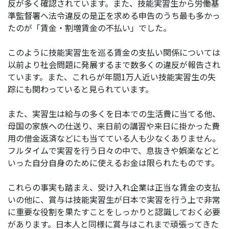
反が多く確認されています。また、技能実習生から労働基
準監督署へ法令違反の是正を求める申告のうち最も多かっ
たのが「賃金・割増賃金の不払い」でした。
このように技能実習生を巡る賃金の支払い関係については
以前より社会問題に発展するまで数多くの違反が報告され
ています。また、これらが年間1万人近い技能実習生の失
踪にも関わっていると見られています。
また、実習生は給与の多くを日本での生活費に当てる他、
母国の家族への仕送り、来日前の講習や来日に掛かった費
用の借金返済などにも当てている人も少なくありません。
フルタイムで実習を行う日々の中で、息抜きや娯楽などと
いった自分自身のために使えるお金は限られたものです。
これらの事実も踏まえ、受け入れ企業は正当な賃金の支払
いの他に、賞与は技能実習生が日本で実習を行う上で非常
に重要な役割を果たすことをしっかりと認識しておく必要
があります。日本人と同様に賞与はこれまで頑張ってきた